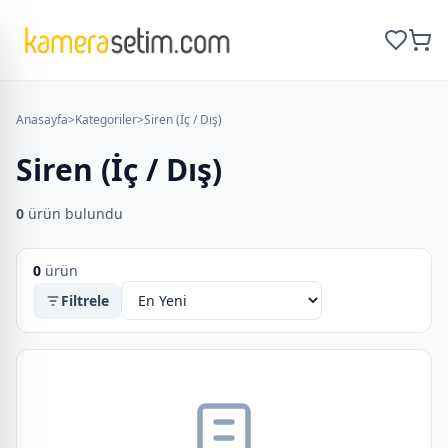
Anasayfa
>
Kategoriler
>
Siren (İç / Dış)
Siren (İç / Dış)
0
ürün bulundu
0
ürün
Filtrele