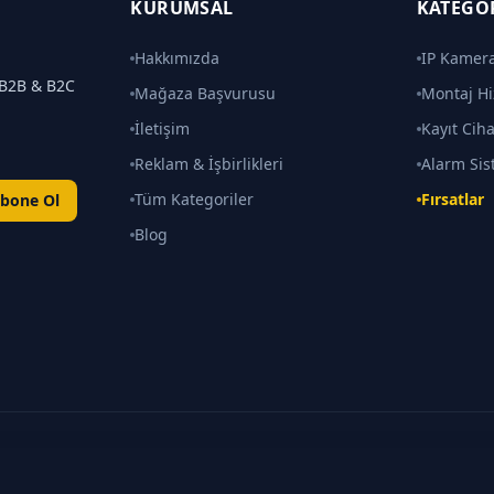
KURUMSAL
KATEGO
Hakkımızda
IP Kamera
k B2B & B2C
Mağaza Başvurusu
Montaj Hi
İletişim
Kayıt Ciha
Reklam & İşbirlikleri
Alarm Sis
Tüm Kategoriler
Fırsatlar
bone Ol
Blog
kları saklıdır.
tedir ·
gozcu.tech