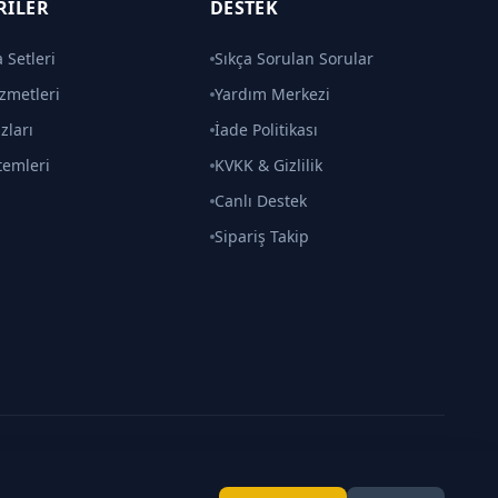
RILER
DESTEK
 Setleri
Sıkça Sorulan Sorular
zmetleri
Yardım Merkezi
zları
İade Politikası
temleri
KVKK & Gizlilik
Canlı Destek
Sipariş Takip
Made with
by
Gözcü
Gizlilik
•
İade
•
İletişim