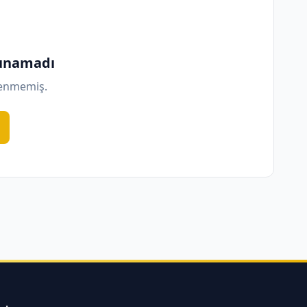
lunamadı
lenmemiş.