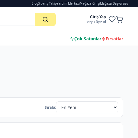
Blog
Sipariş Takip
Yardım Merkezi
Mağaza Girişi
Mağaza Başvurusu
Giriş Yap
veya üye ol
Çok Satanlar
Fırsatlar
Sırala: