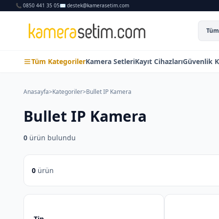
📞 0850 441 35 05
✉️ destek@kamerasetim.com
Tüm 
Tüm Kategoriler
Kamera Setleri
Kayıt Cihazları
Güvenlik K
Anasayfa
>
Kategoriler
>
Bullet IP Kamera
Bullet IP Kamera
0
ürün bulundu
0
ürün
Tip