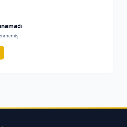
lunamadı
lenmemiş.