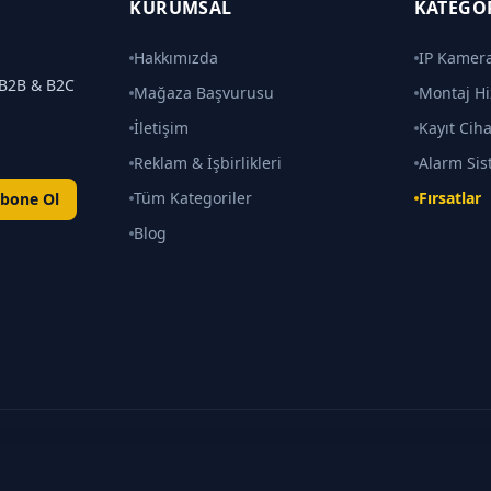
KURUMSAL
KATEGO
Hakkımızda
IP Kamera
k B2B & B2C
Mağaza Başvurusu
Montaj Hi
İletişim
Kayıt Ciha
Reklam & İşbirlikleri
Alarm Sis
Tüm Kategoriler
Fırsatlar
bone Ol
Blog
kları saklıdır.
tedir ·
gozcu.tech