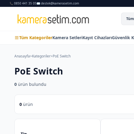
📞 0850 441 35 05
✉️ destek@kamerasetim.com
Tüm 
Tüm Kategoriler
Kamera Setleri
Kayıt Cihazları
Güvenlik K
Anasayfa
>
Kategoriler
>
PoE Switch
PoE Switch
0
ürün bulundu
0
ürün
Tip