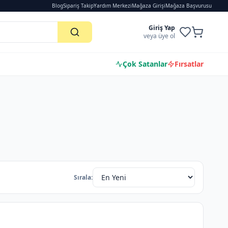
Blog
Sipariş Takip
Yardım Merkezi
Mağaza Girişi
Mağaza Başvurusu
Giriş Yap
veya üye ol
Çok Satanlar
Fırsatlar
Sırala: