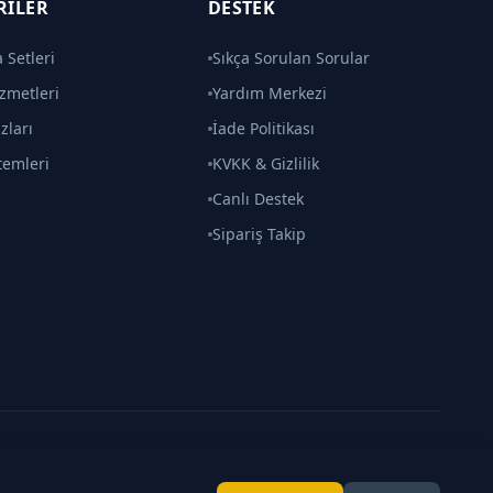
RILER
DESTEK
 Setleri
Sıkça Sorulan Sorular
zmetleri
Yardım Merkezi
zları
İade Politikası
temleri
KVKK & Gizlilik
Canlı Destek
Sipariş Takip
Made with
by
Gözcü
Gizlilik
•
İade
•
İletişim