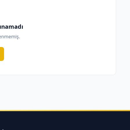
lunamadı
lenmemiş.