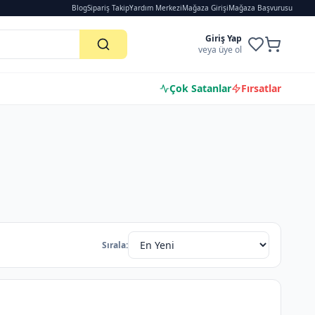
Blog
Sipariş Takip
Yardım Merkezi
Mağaza Girişi
Mağaza Başvurusu
Giriş Yap
veya üye ol
Çok Satanlar
Fırsatlar
Sırala: