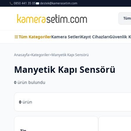
📞 0850 441 35 05
✉️ destek@kamerasetim.com
Tüm 
Tüm Kategoriler
Kamera Setleri
Kayıt Cihazları
Güvenlik K
Anasayfa
>
Kategoriler
>
Manyetik Kapı Sensörü
Manyetik Kapı Sensörü
0
ürün bulundu
0
ürün
Tip