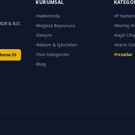
KURUMSAL
KATEGO
Hakkımızda
IP Kamera
k B2B & B2C
Mağaza Başvurusu
Montaj Hi
İletişim
Kayıt Ciha
Reklam & İşbirlikleri
Alarm Sis
Tüm Kategoriler
Fırsatlar
bone Ol
Blog
kları saklıdır.
tedir ·
gozcu.tech