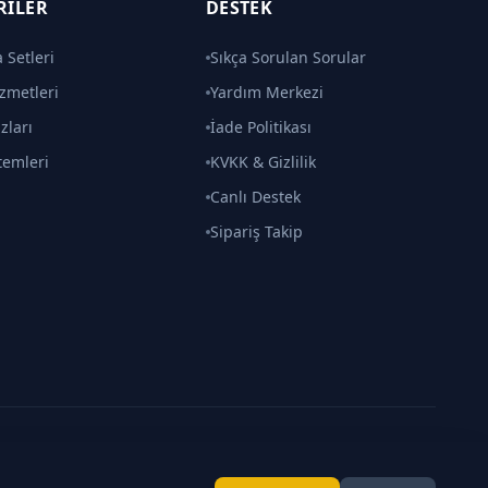
RILER
DESTEK
 Setleri
Sıkça Sorulan Sorular
zmetleri
Yardım Merkezi
zları
İade Politikası
temleri
KVKK & Gizlilik
Canlı Destek
Sipariş Takip
Made with
by
Gözcü
Gizlilik
•
İade
•
İletişim